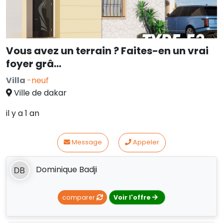
Vous avez un terrain ? Faites-en un vrai
foyer grâ...
Villa
-neuf
Ville de dakar
il y a 1 an
Message
Appeler
Dominique Badji
comparer
Voir l'offre