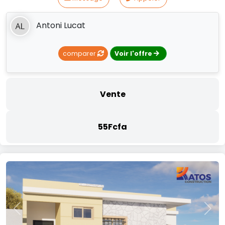
Antoni Lucat
comparer
Voir l'offre
Vente
55Fcfa
Previous
Nex