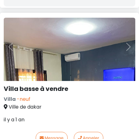
Previous
Nex
Villa basse à vendre
Villa
-neuf
Ville de dakar
il y a 1 an
Message
Appeler