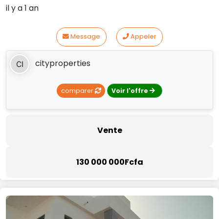
il y a 1 an
Message
Appeler
cityproperties
comparer
Voir l'offre
Vente
130 000 000Fcfa