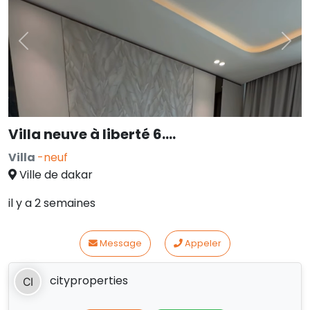
Previous
Nex
Villa neuve à liberté 6….
Villa
-neuf
Ville de dakar
il y a 2 semaines
Message
Appeler
cityproperties