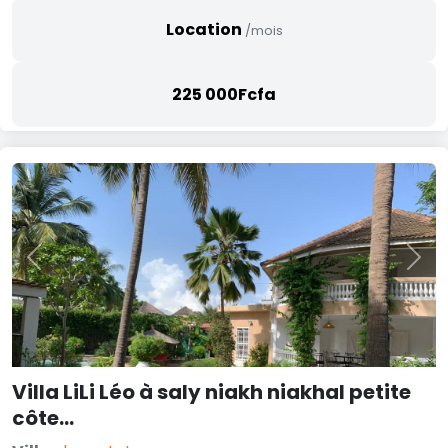
Location
/mois
225 000Fcfa
Previous
Nex
Villa LiLi Léo à saly niakh niakhal petite
côte…