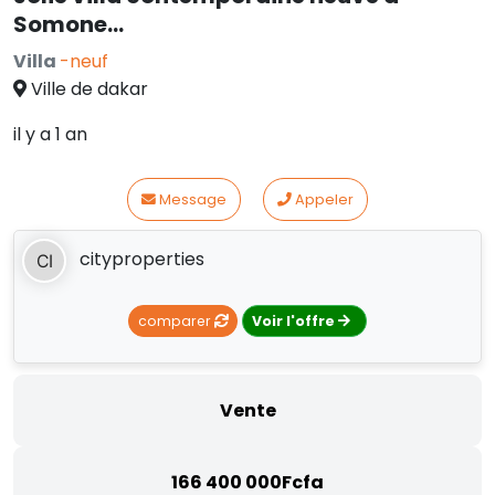
Somone…
Villa
-neuf
Ville de dakar
il y a 1 an
Message
Appeler
cityproperties
comparer
Voir l'offre
Vente
166 400 000Fcfa