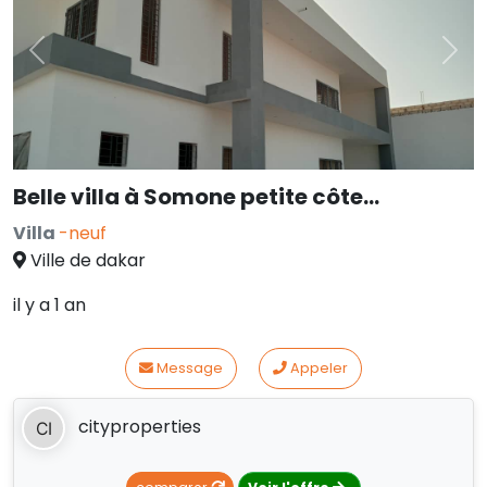
Previous
Nex
Belle villa à Somone petite côte…
Villa
-neuf
Ville de dakar
il y a 1 an
Message
Appeler
cityproperties